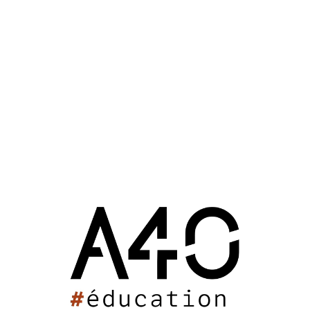
Notre mission consiste en la restructuration, la
réhabilitation et la rénovation de ces établissements et
la construction de nouveaux bâtiments. Certains
bâtiments trop vieillissants seront démolis pour en
reconstruire d’autres.
Ce travail vise aussi la meilleure accessibilité des locaux
et performance énergétique ainsi que la modernisation
et l’amélioration des espaces pédagogiques et bureaux
administratifs.
Pour créer une cohérence esthétique, les enveloppes
des bâtiments seront traitées avec un enduit de couleur
claire.
Les cours de récréation et les accès aux différents
bâtiments seront également requalifiés.
Les travaux se déroulant en site occupé, plusieurs
phasages ont été mis en place pour gêner le moins