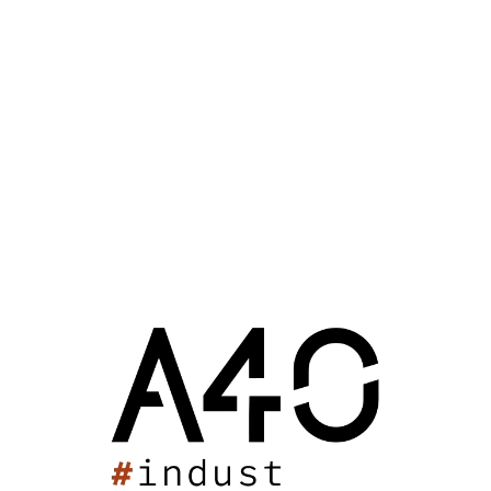
EHPAD Les Feuillants
Ensemble Scolaire Niortais
Clinique du sport du PSG
Naval Group
JO Beijing
JO Beijing Clinique du sport
Implantation Hopital Rufisque
Hearth Hospital
Agronom-Sad Russia
Club France Chine Sport
Clinique du sport d'Abidjan
Tribune Guy Boniface
Gazprom Minsk
Restaurant Jamon Jamon
A40 ARCHITECTES
MEDEF International
A40 Partenaire du Basket Landes
Complexe sportif universitaire de Poitiers