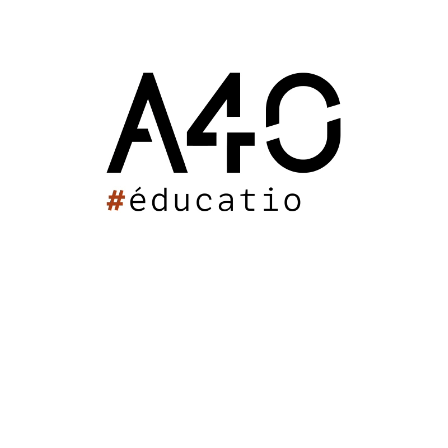
meeting
018 : 16h36
ntation Hopital Rufisque
ités
Dakar (Sénégal)