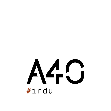
Vue du nouveau plateau sportif
les gradins
12 mars 2022 : 16h35
Pôle sportif de Mios
Spo
 a été invitée aux voeux du
Mios (33)
2022
 la ville de Mios pour présenter
ssais.es le nouveau gymnase
 livré en février.
r 2022 : 19h30
sportif de Mios
Actualités
Mios (33)
2022