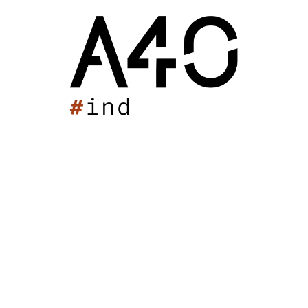
Notre mission consiste en la restructuration, la
réhabilitation et la rénovation de ces établissements et
la construction de nouveaux bâtiments. Certains
bâtiments trop vieillissants seront démolis pour en
reconstruire d’autres.
Ce travail vise aussi la meilleure accessibilité des locaux
et performance énergétique ainsi que la modernisation
et l’amélioration des espaces pédagogiques et bureaux
administratifs.
Pour créer une cohérence esthétique, les enveloppes
des bâtiments seront traitées avec un enduit de couleur
claire.
Les cours de récréation et les accès aux différents
bâtiments seront également requalifiés.
Les travaux se déroulant en site occupé, plusieurs
phasages ont été mis en place pour gêner le moins