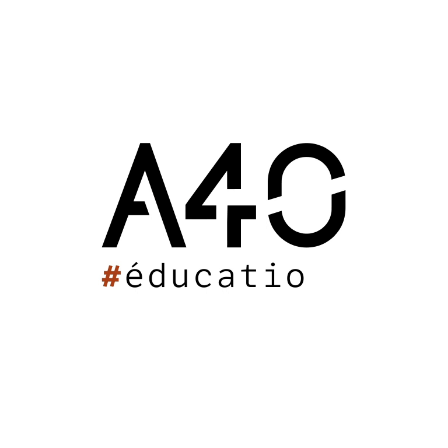
. Livraison en nov 2020
. RT201
Groupe scolaire de Lembras
Ecole Chante-Rainette
Ecole Val des Pins
Ensemble Scolaire Niortais
Groupe Scolaire de Taillebourg
ASLH Saint-Maixent-l'École
Lycée Jean Garnier
Collège Claude Massé V2
Collège Claude Massé V1
Maison de l'Enfance de Saint-Savinien
Crèche de l’Hôpital
Institut des Métiers de la Santé
Centre de loisirs à Arcachon
Collège de Lacanau
Centre de loisirs de la Crèche