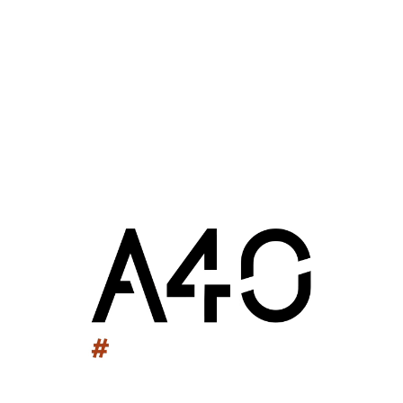
Vu dans un magazine
22 juin 2017 : 9h25
Clinique du sport d'Abidjan
Actualités
Abidjan
(Côte d'Ivoire)
2017
Clinique du sport d'Abidjan
Groupe Scolaire de Taillebourg
Station Fruitière Kimawarie
Celtic Whisky Distillerie
Château Escot
Salle Palas
Maison des Sports des Iris
Unikalo
Grand Marnier
Stade Max Rousié
Piscine Cazalet
Lycée Jean Garnier