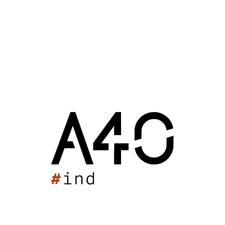
11 juin 2018 : 16h26
Hearth Hospital
Actualités
Wuhan (Chine)
2018
Hearth Hospital
Groupe Scolaire de Taillebourg
Station Fruitière Kimawarie
Celtic Whisky Distillerie
Château Escot
Salle Palas
Maison des Sports des Iris
Unikalo
Grand Marnier
Stade Max Rousié
Piscine Cazalet
Lycée Jean Garnier
Résidence Seniors
BNIC