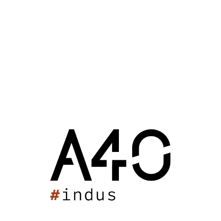
sur le patio central planté.
Le patio est un lieu de récréation et de transition pour
l’ensemble des équipements scolaires à proximité, qui
transitent par cet espace pour se rendre au restaurant
scolaire créé dans le cadre du projet.
La toiture du bâtiment, qui donne de plain-pied sur la
cour du centre aéré situé en surplomb du projet, est
rendue accessible aux usagers pour l’organisation
d’activités de type potager éducatif en bacs surélevés
avec aménagement des accès en platelage bois.
Les séquences d’accès entre les parties hautes et basses
de l’ensemble scolaire sont reliées par une circulation en
gradins progressifs s’ouvrant face au préau et au
paysage à travers lui, et permettent la liaison PMR entre
les différents établissements.