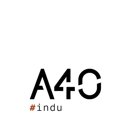
10 mars 2016 : 20h55
A40 Partenaire du Basket Landes
Actualités
Mont-de-Marsan (40)
2016
A40 Partenaire du Basket Landes
Groupe Scolaire de Taillebourg
Station Fruitière Kimawarie
Celtic Whisky Distillerie
Château Escot
Salle Palas
Maison des Sports des Iris
Unikalo
Grand Marnier
Stade Max Rousié
Piscine Cazalet
Lycée Jean Garnier
Résidence Seniors