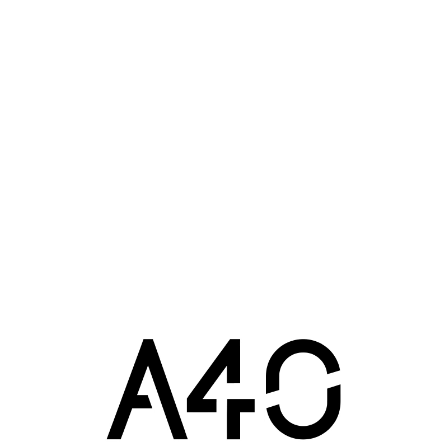
se E. Riffiod
Sport
Gymnase E. Riffiod
Spor
ave-d’Ornon (33)
2014
Villenave-d’Ornon (33)
20
 dédiée pour les compétitions de
Un accueil pensé pour faciliter l
10 avril 2015 : 10h36
t de handball peut accueillir
Gymnase E. Riffiod
Spor
acité de 2000 spectateurs
2015 : 10h45
Villenave-d’Ornon (33)
20
se E. Riffiod
Sport
ave-d’Ornon (33)
2014