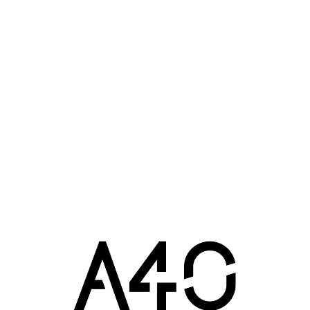
 dédiée pour les compétitions de basket et de handball peut accuei
2015 : 10h45
se E. Riffiod
Sport
Villenave-d’Ornon (33)
2014