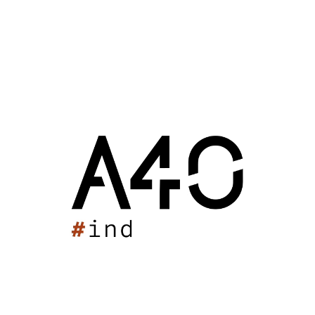
Ensemble Scolaire Niortais
Dojo Matéo Petit
Grand Complexe Sportif de Bellegrave
Arkéa Arena
Espace Multisport École Centrale
Tribune du stade Maurice Boyau
Dojo Départemental
Palais des Sports de Libreville
Gymnase des Bassins à flots
Tribune Guy Boniface
Restructuration des tennis
Gymnase E. Riffiod
Complexe Sportif des Maillots
Complexe sportif universitaire de Poitiers
Salle Multisport de Saint-Médard-d'Eyrans
Gymnase du Pinier
Complexe Sportif du Bouscat
Gymnase de Champniers