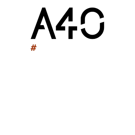
bâtiments trop vieillissants seront démolis pour en
reconstruire d’autres.
Ce travail vise aussi la meilleure accessibilité des locaux
et performance énergétique ainsi que la modernisation
et l’amélioration des espaces pédagogiques et bureaux
administratifs.
Pour créer une cohérence esthétique, les enveloppes
des bâtiments seront traitées avec un enduit de couleur
claire.
Les cours de récréation et les accès aux différents
bâtiments seront également requalifiés.
Les travaux se déroulant en site occupé, plusieurs
phasages ont été mis en place pour gêner le moins
possible la scolarité des élèves.
.Maîtrise d’ouvrage : Ensemble Scolaire Niortais
.Surface collège Notre Dame et Ecole Sainte-Thérèse : 8
220 m²