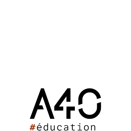
30 janvier 2023 : 20h57
Piscine Cazalet
Actualités
Sport
Pessac (33)
2023
Piscine Cazalet
Situé dans le magnifique parc de Cazalet, le futur
équipement composé d’une dalle végétale redonne de la
biodiversité, consolide le lien social et donne vie à un
projet artistique à l’échelle du quartier.
Groupe Scolaire de Taillebourg
Station Fruitière Kimawarie
Celtic Whisky Distillerie
Château Escot
Salle Palas
Maison des Sports des Iris
Unikalo