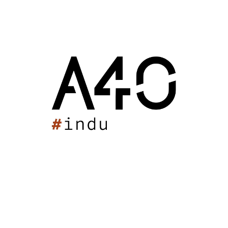
Palais des Sports de Libreville
Maison des Sports des Iris
Stade Max Rousié
Piscine Cazalet
Pôle sportif de Mios
Salle Palas
Centre aqualudique
Ensemble Scolaire Niortais
Dojo Matéo Petit
Grand Complexe Sportif de Bellegrave
Arkéa Arena
Espace Multisport École Centrale
Tribune du stade Maurice Boyau
Dojo Départemental
Palais des Sports de Libreville
Gymnase des Bassins à flots