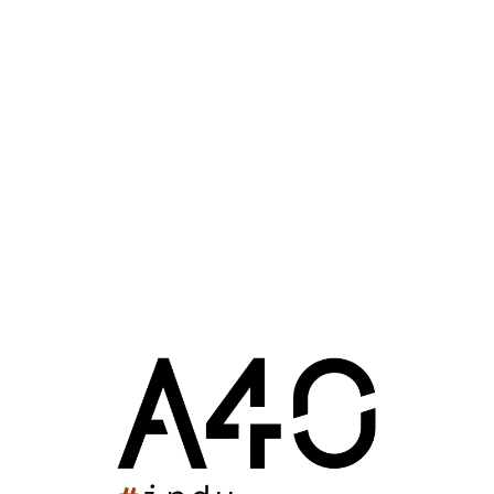
e très attendue par l’ensemble des clubs sportifs de la commune
2010 : 16h06
se Multisports du Pays d'Aigre
Sport
Aigre (16)
20