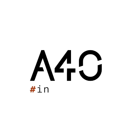
Piscine Cazalet
Situé dans le magnifique parc de Cazalet, le futur
équipement composé d’une dalle végétale redonne de la
biodiversité, consolide le lien social et donne vie à un
projet artistique à l’échelle du quartier.
Maison des Sports des Iris
Stade Max Rousié
Piscine Cazalet
Pôle sportif de Mios
Salle Palas
Centre aqualudique
Ensemble Scolaire Niortais
Dojo Matéo Petit
Grand Complexe Sportif de Bellegrave
Arkéa Arena