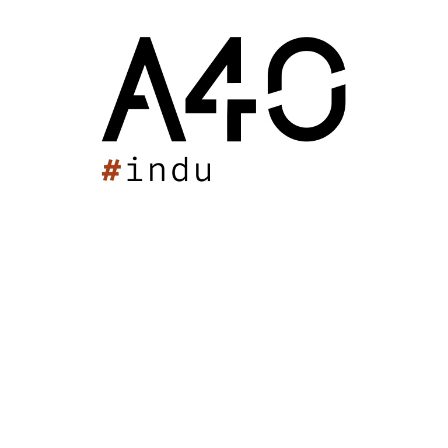
différentes pour adapter la pratique : compétition et
entrainement.
Des terrains en extérieur complètent l’offre aux
pratiquants et sont visibles depuis la buvette qui les
surplombe.
. Surface : 4 260 m²
. Montant des travaux : 5,8M €
. Concours lauréat
. Mission de base et OPC
Maison des Sports des Iris
Stade Max Rousié