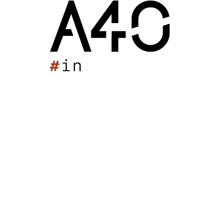
dans le projet d’aménagement de la commune de
Vouillé.
Le volume bas est habillé d’un bardage de panneaux
composites lisses de couleur blanche tandis que le
volume haut est paré d’un bardage lamellaire horizontal
en bois local de couleur naturel
. Maîtrise d’ouvrage : commune de Vouillé (86)
. Surface : 2 053 m²
. Montant des travaux : 1,7M €
. Livraison en 2014
. Mission de base et OPC
Maison des Sports des Iris
Stade Max Rousié
Piscine Cazalet
Pôle sportif de Mios
Salle Palas