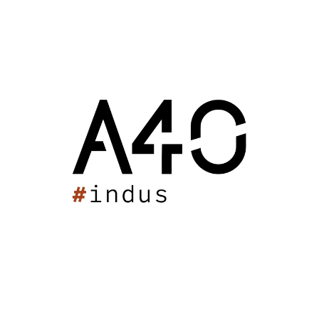
pour laisser place à un ensemble de cinq bâtiments à la
volumétrie simple et organisés en U pour une surface
finale et permettre au domaine de doubler sa capacité
de production. Ils seront spacieux, fonctionnels et
ergonomiques pour faciliter le travail du personnel. De
grandes ouvertures permettront aux visiteurs de voir
depuis l’extérieur le process viticole.
Les murs seront en maçonnerie habillées de pierre,
bardées de chêne ou enduites. Les toitures auront une
couverture en tuiles de terre cuite. Ce choix de
revêtements et matériaux évoquent le patrimoine
médocain.
Le chantier de ce nouveau site de production sera livré
en deux temps, pour que la production viticole ne soit
pas affectée. Pour sa bonne exécution, A40 ARCHITECTES
a sélectionné des entreprises locales au savoir-faire
reconnu dans la production de site viticole et de
rénovation de bâti ancien.