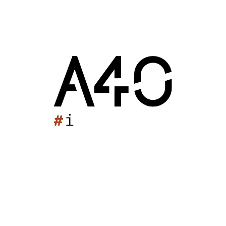
bre 2015 : 18h33
e d'Annepont
Autres
ux
Annepont (17)
2015
Une salle de conseil résolument
contemporaine et sobre
16 décembre 2015 : 16h30
Mairie d'Annepont
Autr
Bureaux
Annepont (17)