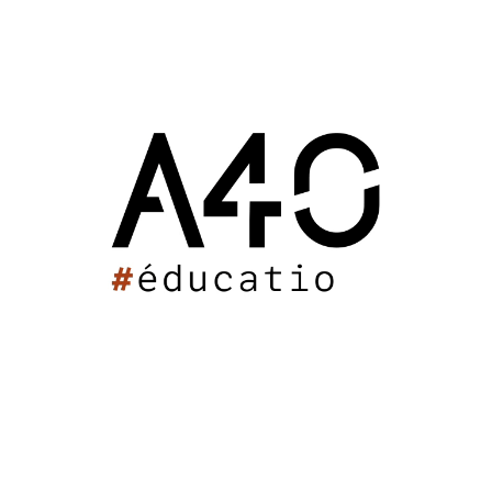
finale et permettre au domaine de doubler sa capacité
de production. Ils seront spacieux, fonctionnels et
ergonomiques pour faciliter le travail du personnel. De
grandes ouvertures permettront aux visiteurs de voir
depuis l’extérieur le process viticole.
Les murs seront en maçonnerie habillées de pierre,
bardées de chêne ou enduites. Les toitures auront une
couverture en tuiles de terre cuite. Ce choix de
revêtements et matériaux évoquent le patrimoine
médocain.
Le chantier de ce nouveau site de production sera livré
en deux temps, pour que la production viticole ne soit
pas affectée. Pour sa bonne exécution, A40 ARCHITECTES
a sélectionné des entreprises locales au savoir-faire
reconnu dans la production de site viticole et de
rénovation de bâti ancien.
Bâtiments d’exploitation :