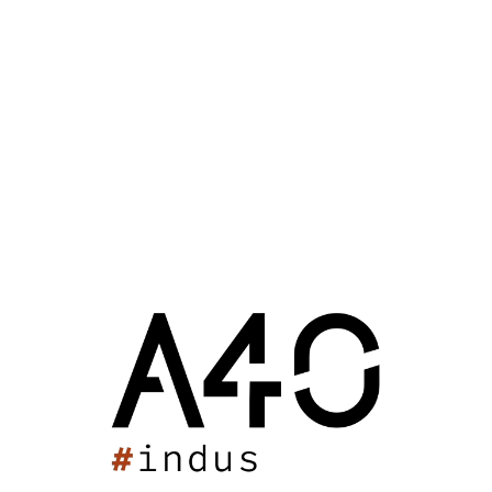
La salle de danse possède 2 accès : une depuis l'accueil
principal, l'autre directement depuis l'extérieur pour un
fonctionnement en toute autonomie.
12 mars 2022 : 16h29
Pôle sportif de Mios
Sport
Mios (33)
2022