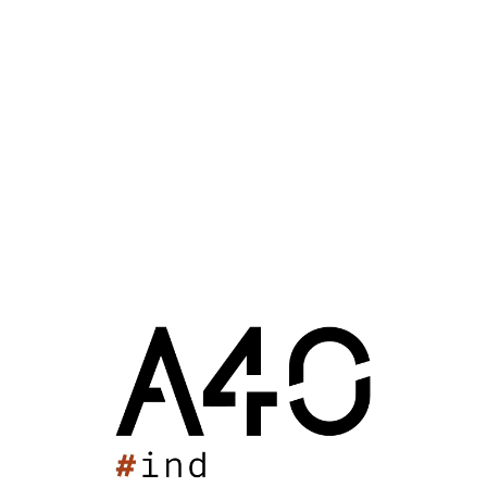
e du futur projet immobilier
bre 2012 : 17h40
ence Belin-Promotion
Autres
Habitat
Villenave-d’Orn