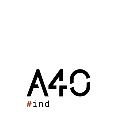
Champniers (16)
2014
Mairie de Champniers
Le projet de rénovation de la mairie de Champniers et
de ses annexes a permis de retrouver un espace
d’accueil
au public de qualité, tout en restructurant partiellement
d’anciens bureaux en salle de conseil.
L’ensemble des services ont été positionné à l’étage avec
une vue traversant sur le parvis et la rue mitoyenne.
L’ensemble de l’aménagement intérieur, décoration et
éclairage ont été défini suivant un cahier des charges
précis amenant une grande qualité dans l’exécution des
travaux.
Maîtrise d’Ouvrage : Mairie de Champniers
0.4M€HT
856m²