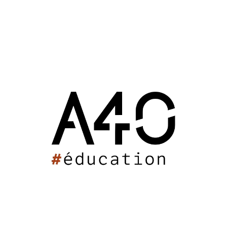
Saint-Savinien (17)
2013
Maison de l'Enfance de Saint-Savinien
Quand la communauté de communes du Pays Savinois
décide d’implanter une maison de l’enfance sur ce
territoire, elle choisit un site périrural de la commune de
Saint-Savinien.
Le projet présente un bâtiment en ossature et bardage
bois qui regroupe une crèche, un centre de loisirs et un
accueil ram.
Avec sa couverture végétalisée et ses panneaux solaires,
il est basé sur une forte volonté BBC.
Maître d’ouvrage : Communauté de communes du Pays
Savinois
2M€ HT
790 m2 – Capacité : 20 places
2013