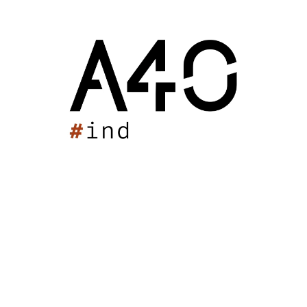
Restructuration de Casemate
Autres
Ile d'Aix
(17)
2010
Restructuration de Casemate
Château Escot
Maison Vialade
Résidence Seniors
BNIC
Résidence Oceanside
Château Lestange
Tiers-lieu l'Artichaut
Siège de la Ligue Nouvelle Aquitaine de Basketball
Mess du 3ème RMAT
Requalification du site de Saint Louis
Restaurant BOCO
Gîtes oenotouristiques
Etude notariale à Libourne