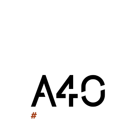
30 novembre 2015 : 18h13
Extension de l'usine Aqualande
Industriel /
Tertiaire
Sarbazan (40)
2015
Extension de l'usine Aqualande
L’agence a travaillé sur le projet d’agrandissement de
l’usine Aqualande. Il se caractérise par la création de
deux zones de stockages (Frigo,produits finis et
expéditions) ainsi qu’un local Sprinkler et cuves et par la
réalisation de 2 bassins d’infiltrations et d’une réserve
incendie. Ce projet inclus également la reconfiguration
et l’agrandissement du parking en façade Ouest.
MOA: AQUALANDE
Surface SDO: 71 556m²
Montant des travaux:10 millions € HT
Mission de base