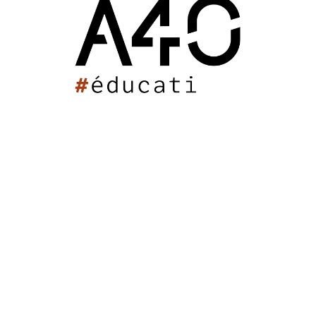
issac (82)
2020