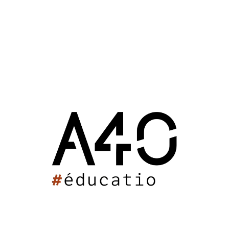
Chaque espace est traité avec les concepts couleurs adaptés
aux malades d'Alzheimer
25 novembre 2020 : 16h42
EHPAD Les Feuillants
Santé
Poitiers (86)
2020
EHPAD Les Feuillants
Les Feuillants étaient des religieux de l’ordre de Citeaux.
La construction du Monastère s’étendit de 1619 à 1699.